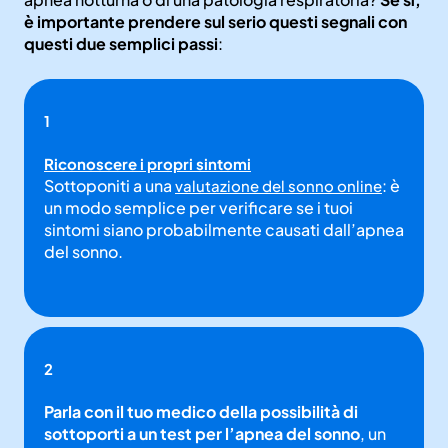
è importante prendere sul serio questi segnali con
questi due semplici passi
:
1
Riconoscere i propri sintomi
Sottoponiti a una
: è
valutazione del sonno online
un modo semplice per verificare se i tuoi
sintomi siano probabilmente causati dall’apnea
del sonno.
2
Parla con il tuo medico della possibilità di
sottoporti a un test per l’apnea del sonno
, un