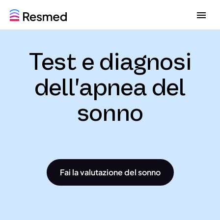
G
G
o
o
t
t
o
o
Test e diagnosi
m
c
e
o
n
n
dell'apnea del
u
t
e
sonno
n
t
Fai la valutazione del sonno