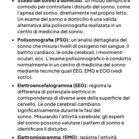
Studio del sonno a domicilio:
un modo semplice e
comodo per controllare i disturbi del sonno, come
l’apnea del sonno, direttamente nel proprio letto.
Un esame del sonno a domicilio è una valida
alternativa alla polisonnografia realizzata in un
centro di medicina del sonno.
Polisonnografia (PSG):
un’analisi dettagliata del
sonno che misura i livelli di ossigeno nel sangue, il
battito cardiaco, le onde cerebrali, i movimenti
oculari, ecc. L’esame polisonnografico è condotto
normalmente in un centro di medicina del sonno
mediante tecniche quali EEG, EMG e EOG (vedi
sotto).
Elettroencefalogramma (EEG):
registra la
differenza di potenziale elettrico in
corrispondenza di diverse aree della superficie del
cervello. Le onde cerebrali cambiano
significativamente durante le fasi del
sonno. Misurando l’attività cerebrale, gli esperti
del sonno possono valutare i pattern di sonno e
identificare il disturbo.
Elettromiogramma (EMG):
registra l’attività