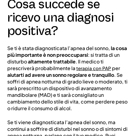
Cosa succede se
ricevo una diagnosi
positiva?
Se ti è stata diagnosticata l’apnea del sonno,
la cosa
più importante è non preoccuparsi
: si tratta di un
disturbo
altamente trattabile
. Il medico ti
prescriverà probabilmente la
per
terapia con PAP
aiutarti ad avere un sonno regolare e tranquillo
. Se
soffri di apnea notturna di grado lieve o moderato, ti
sarà prescritto un dispositivo di avanzamento
mandibolare (MAD) e ti sarà consigliato un
cambiamento dello stile di vita, come perdere peso
o ridurre il consumo di alcol.
Se ti viene diagnosticata l’apnea del sonno, ma
continui a soffrire di disturbi nel sonno o di sintomi di
apnea notturna, parlane con il tuo medico. Puoi