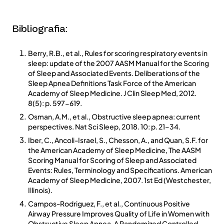
Bibliografia:
Berry, R.B., et al., Rules for scoring respiratory events in
sleep: update of the 2007 AASM Manual for the Scoring
of Sleep and Associated Events. Deliberations of the
Sleep Apnea Definitions Task Force of the American
Academy of Sleep Medicine. J Clin Sleep Med, 2012.
8(5): p. 597-619.
Osman, A.M., et al., Obstructive sleep apnea: current
perspectives. Nat Sci Sleep, 2018. 10: p. 21-34.
Iber, C., Ancoli-Israel, S., Chesson, A., and Quan, S.F. for
the American Academy of Sleep Medicine, The AASM
Scoring Manual for Scoring of Sleep and Associated
Events: Rules, Terminology and Specifications. American
Academy of Sleep Medicine, 2007. 1st Ed (Westchester,
Illinois).
Campos-Rodriguez, F., et al., Continuous Positive
Airway Pressure Improves Quality of Life in Women with
Obstructive Sleep Apnea. A Randomized Controlled