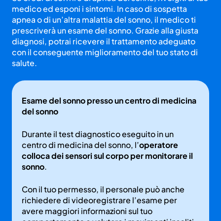
medico ed esponi i sintomi. In caso di sospetta
apnea o di un’altra malattia del sonno, il medico ti
prescriverà un esame del sonno. Grazie alla giusta
diagnosi, potrai ricevere il trattamento adeguato
con il conseguente miglioramento del tuo stato di
salute.
Esame del sonno presso un centro di medicina
del sonno
Durante il test diagnostico eseguito in un
centro di medicina del sonno, l’
operatore
colloca dei sensori sul corpo per monitorare il
sonno
.
Con il tuo permesso, il personale può anche
richiedere di videoregistrare l’esame per
avere maggiori informazioni sul tuo