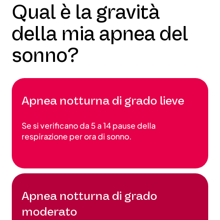
Qual è la gravità
della mia apnea del
sonno?
Apnea notturna di grado lieve
Se si verificano da 5 a 14 pause della
respirazione per ora di sonno.
Apnea notturna di grado
moderato