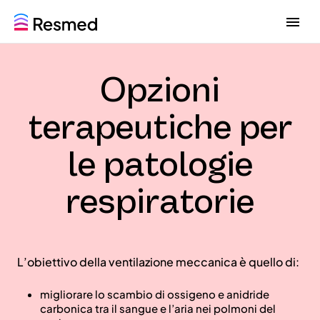
G
G
o
o
t
t
o
o
Opzioni
m
c
e
o
n
n
terapeutiche per
u
t
e
le patologie
n
t
respiratorie
L’obiettivo della ventilazione meccanica è quello di:
migliorare lo scambio di ossigeno e anidride
carbonica tra il sangue e l’aria nei polmoni del