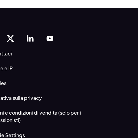
ttaci
e e IP
ies
tiva sulla privacy
ni e condizioni di vendita (solo per i
ssionisti)
e Settings