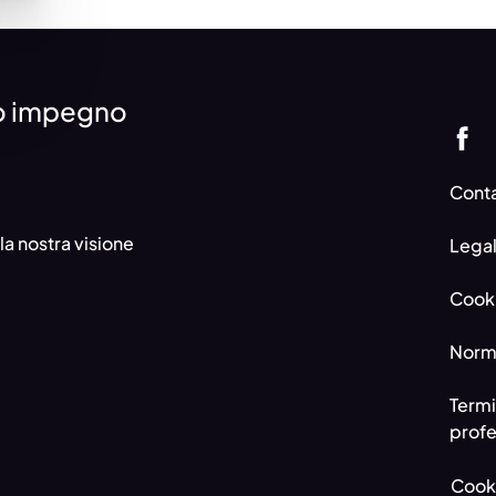
ro impegno
Conta
 la nostra visione
Legal
Cook
Norma
Termi
profe
Cooki