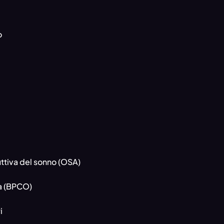
o
ttiva del sonno (OSA)
a (BPCO)
i