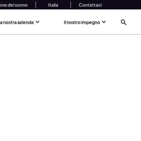
one del sonno
Italia
Contattaci
a nostra azienda
Il nostro impegno